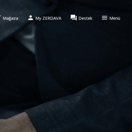




Mağaza
My ZERDAVA
Destek
Menü